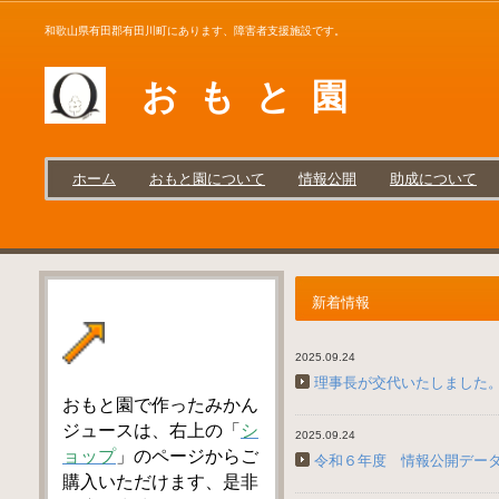
和歌山県有田郡有田川町にあります、障害者支援施設です。
お も と 園
ホーム
おもと園について
情報公開
助成について
新着情報
2025.09.24
理事長が交代いたしました
おもと園で作った
みかん
ジュースは、右上の「
シ
2025.09.24
ョップ
」のページからご
令和６年度 情報公開デー
購入いただけます、是非