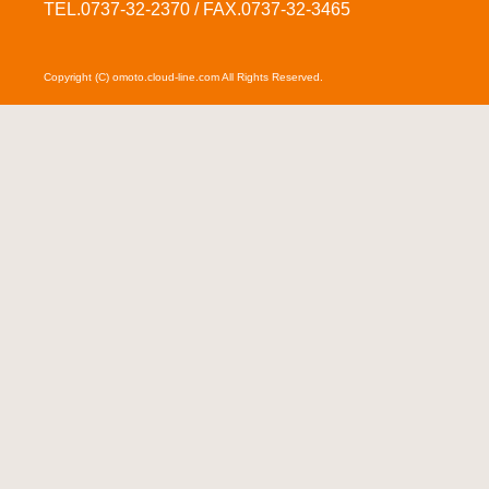
TEL.0737-32-2370 / FAX.0737-32-3465
Copyright (C) omoto.cloud-line.com All Rights Reserved.